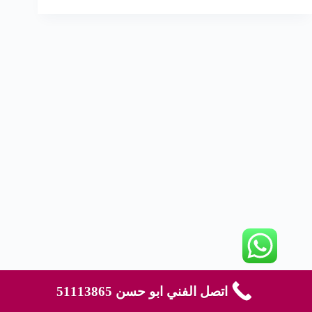
اتصل الفني ابو حسن 51113865
حقوق النشر © لعام 2026 محفوظة لموقع هاوس كلين - قالب
بواسطة
CreativeThemes