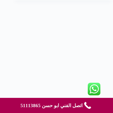
اتصل الفني ابو حسن 51113865
حقوق النشر © لعام 2026 محفوظة لموقع هاوس كلين - قالب
بواسطة
CreativeThemes