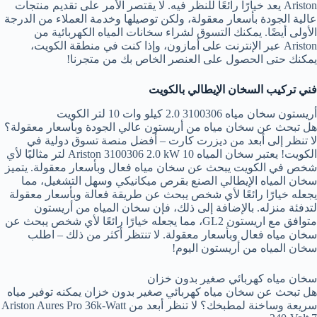
Ariston يعد خيارًا رائعًا للنظر فيه. لا يقتصر الأمر على تقديم منتجات
عالية الجودة بأسعار معقولة، ولكن توصيلها وخدمة العملاء من الدرجة
الأولى أيضًا. يمكنك التسوق لشراء سخانات المياه الكهربائية من
Ariston عبر الإنترنت على أمازون، وإذا كنت في منطقة الكويت،
يمكنك حتى الحصول على العنصر الخاص بك من متجرنا!
فني تركيب السخان الإيطالي بالكويت
أريستون سخان مياه 3100306 2.0 كيلو وات 10 لتر الكويت
هل تبحث عن سخان مياه من أريستون عالي الجودة وبأسعار معقولة؟
لا تنظر إلى أبعد من ديزرت كارت – أفضل منصة تسوق دولية في
الكويت! يعتبر سخان المياه Ariston 3100306 2.0 kW 10 لتر مثاليًا لأي
شخص في الكويت يبحث عن سخان مياه فعال وبأسعار معقولة. يتميز
سخان المياه الإيطالي الصنع بقرص ميكانيكي وسهل التشغيل، مما
يجعله خيارًا رائعًا لأي شخص يبحث عن طريقة فعالة وبأسعار معقولة
لتدفئة منزله. بالإضافة إلى ذلك، فإن سخان المياه من أريستون
متوافق مع اريستون GL2، مما يجعله خيارًا رائعًا لأي شخص يبحث عن
سخان مياه فعال وبأسعار معقولة. لا تنتظر أكثر من ذلك – اطلب
سخان المياه من أريستون اليوم!
سخان مياه كهربائي صغير بدون خزان
هل تبحث عن سخان مياه كهربائي صغير بدون خزان يمكنه توفير مياه
سريعة وساخنة لمطبخك؟ لا تنظر أبعد من Ariston Aures Pro 36k-Watt