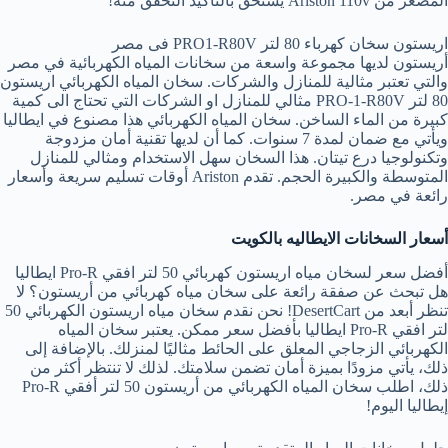
المصغر من Ariston 110v يستحق بالتأكيد التحقق منه!
اريستون سخان كهرباء 80 لتر PRO1-R80V فى مصر
أريستون لديها مجموعة واسعة من سخانات المياه الكهربائية في مصر
والتي تعتبر مثالية للمنازل والشركات. سخان المياه الكهربائي اريستون
80 لتر PRO-1-R80V مثالي للمنازل او الشركات التي تحتاج الى كمية
كبيرة من الماء الساخن. سخان المياه الكهربائي هذا مصنوع في ايطاليا
ويأتي مع ضمان لمدة 7 سنوات. كما أن لديها تقنية أمان مزدوجة
وتكنولوجيا درع تيتان. هذا السخان سهل الاستخدام ومثالي للمنازل
المتوسطة والكبيرة الحجم. تقدم Ariston أوقات تسليم سريعة وأسعار
رائعة في مصر.
أسعار السخانات الايطاليه بالكويت
أفضل سعر لسخان مياه اريستون كهربائي 50 لتر افقي Pro-R ايطاليا
هل تبحث عن صفقة رائعة على سخان مياه كهربائي من أريستون؟ لا
تنظر أبعد من DesertCart! نحن نقدم سخان مياه اريستون الكهربائي 50
لتر افقي Pro-R ايطاليا بأفضل سعر ممكن. يعتبر سخان المياه
الكهربائي الزجاجي المعلق على الحائط مثاليًا لمنزلك. بالإضافة إلى
ذلك، يأتي مزودًا بميزة أمان تضمن سلامتك. لذلك لا تنتظر أكثر من
ذلك، اطلب سخان المياه الكهربائي من أريستون 50 لتر أفقي Pro-R
إيطاليا اليوم!