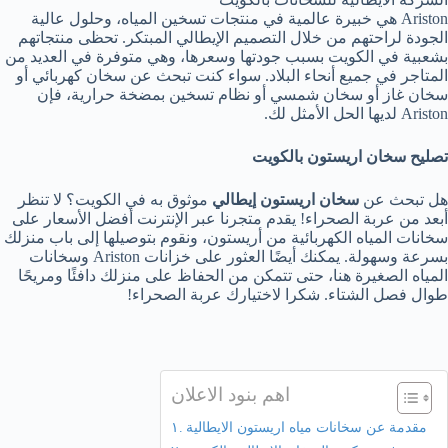
Ariston هي خبيرة عالمية في منتجات تسخين المياه، وحلول عالية
الجودة لراحتهم من خلال التصميم الإيطالي المبتكر. تحظى منتجاتهم
بشعبية في الكويت بسبب جودتها وسعرها، وهي متوفرة في العديد من
المتاجر في جميع أنحاء البلاد. سواء كنت تبحث عن سخان كهربائي أو
سخان غاز أو سخان شمسي أو نظام تسخين بمضخة حرارية، فإن
Ariston لديها الحل الأمثل لك.
تصليح سخان اريستون بالكويت
هل تبحث عن
سخان اريستون إيطالي
موثوق به في الكويت؟ لا تنظر
أبعد من عربة الصحراء! يقدم متجرنا عبر الإنترنت أفضل الأسعار على
سخانات المياه الكهربائية من أريستون، ونقوم بتوصيلها إلى باب منزلك
بسرعة وسهولة. يمكنك أيضًا العثور على خزانات Ariston وسخانات
المياه الصغيرة هنا، حتى تتمكن من الحفاظ على منزلك دافئًا ومريحًا
طوال فصل الشتاء. شكرا لاختيارك عربة الصحراء!
اهم بنود الاعلان
مقدمة عن سخانات مياه اريستون الايطالية