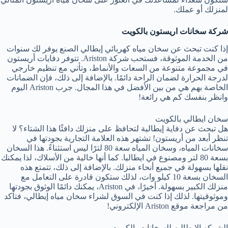
لمنزلك أو عملك.
شركة سخانات اريستون بالكويت
إذا كنت تبحث عن سخان مياه كهربائي إيطالي الصنع يوفر لك سنوات
من الخدمة الموثوقة، فستحب شركة Ariston. تتوفر دفايات أريستون
في مجموعة متنوعة من السعات والأنماط، وتأتي مع تنظيم خارجي
لدرجة الحرارة لضمان الراحة دائمًا. بالإضافة إلى ذلك، فإن الضمانات
الخاصة بهم هي من بين الأفضل في هذا المجال. جرب Ariston اليوم
وانظر بنفسك كم هي رائعة!
سخان ايطالي بالكويت
هل تبحث عن دفاية إيطالية لتحافظ على منزلك دافئًا هذا الشتاء؟ لا
تنظر أبعد من أريستون! تشتهر هذه العلامة التجارية بجودتها في
سخانات المياه، وسخان المياه سعة 80 لترًا ليس استثناءً. هذا السخان
بسعة 80 لتر ومصنوع في ايطاليا. كما أنها خالية من الأسلاك، لذا يمكنك
نقلها بسهولة في جميع أنحاء منزلك. بالإضافة إلى ذلك، تتمتع هذه
السخان بسعة 10 كيلو وات، لذلك ستكون قادرة على التعامل مع
منزلك الكبير بسهولة. أخيرًا، في Ariston، يمكنك دائمًا الوثوق بجودتها
وموثوقيتها. لذلك إذا كنت في السوق لشراء سخان مياه إيطالي، فتأكد
من مراجعة موقع Ariston الإلكتروني!
الشركه الايطاليه للسخانات بالكويت