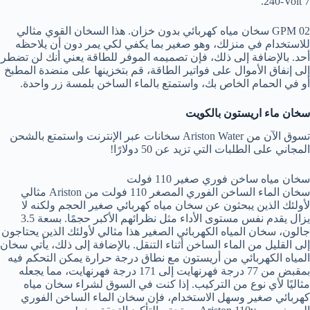
240-Volt 7.
02 GPM سخان مياه كهربائي بدون خزان. هذا السخان القوي مثالي
للاستخدام في منزلك، وهو صغير بما يكفي لكي يمر دون أن يلاحظه
أحد. بالإضافة إلى ذلك، فإن تصميمه الموفر للطاقة يعني أنك لن تضطر
إلى إنفاق الأموال على فواتير الطاقة، قم بتخزينها على منضدة المطبخ
أو في الحمام الخاص بك، واستمتع بالماء الساخن بلمسة زر واحدة.
سخان ماء اريستون بالكويت
تسوق الآن من Ariston Water سخانات عبر الإنترنت واستمتع بالشحن
المجاني على الطلبات التي تزيد عن 50 دولارًا!
سخان مياه ساخن فوري صغير 110 فولت
سخان الماء الساخن الفوري المصغر 110 فولت من Ariston مثالي
لأولئك الذين يبحثون عن سخان مياه كهربائي صغير الحجم ولكنه لا
يزال يقدم نفس مستوى الأداء مثل نظرائهم الأكبر حجمًا. بسعة 3.5
جالون، سخان المياه الكهربائي الصغير هذا مثالي لأولئك الذين يحتاجون
إلى القليل من الماء الساخن أثناء التنقل. بالإضافة إلى ذلك، يأتي سخان
المياه الكهربائي من أريستون مع نطاق درجة حرارة يمكن التحكم فيه
بمقبض من 77 درجة فهرنهايت إلى 171 درجة فهرنهايت، مما يجعله
مثاليًا لأي نوع من التركيب. إذا كنت في السوق لشراء سخان مياه
كهربائي صغير وسهل الاستخدام، فإن سخان الماء الساخن الفوري