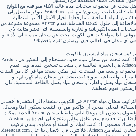
حلول سخانات المياه المتقدمة من اريستون
هل تبحث عن مجموعة سخانات مياه عالية الأداء متوافقة مع اللوائح
العليا؟ لقد غطيت اريستون! مع تقنية WaterPlus، يتوفر ما يصل إلى
16٪ من المياه الساخنة، مما يجعلها الخيار الأمثل للأسر المتطلبة.
بالإضافة إلى حلول التدفئة الشاملة، تقدم Ariston مجموعة متنوعة من
سخانات المياه الكهربائية والغازية والشمسية التي تعتبر مثالية لأي
موقف. لذا سواء كنت في الكويت تبحث عن سخان مياه عالي الأداء أو
في أي مكان في العالم، فإن أريستون تقوم بتغطيتك!
تركيب سخان مياه اريستون بالكويت
إذا كنت تبحث عن سخان مياه جديد، فستحتاج إلى التفكير في Ariston.
Ariston هي الخبيرة العالمية في منتجات تسخين المياه، وهي تقدم
مجموعة واسعة من المنتجات التي يمكن استخدامها في كل من البيئات
المنزلية والصناعية. سواء كنت تبحث عن سخان مياه كهربائي، أو
سخان مياه يعمل بالغاز، أو سخان مياه يعمل بالطاقة الشمسية، فإن
أريستون تقوم بتغطيتك.
لتركيب سخان مياه Ariston في الكويت، ستحتاج إلى استشارة أخصائي
السباكة المحلي. بمجرد أن يتأكدوا من أن التثبيت سيكون آمنًا ومجديًا،
فسوف يحددون لك موعدًا لتأتي وتلتقط سخان Ariston الجديد. يمكنك
أيضًا أن تتوقع دفع سعر عادل مقابل منتج عالي الجودة من Ariston،
ورضاك مضمون. إذا كانت لديك أي أسئلة أو مخاوف بشأن تركيب
سخان المياه من Ariston، فلا تتردد في الاتصال بنا على desertcart.com.
سنكون سعداء لمساعدتك في العثور على سخان مياه اريستون المثالي