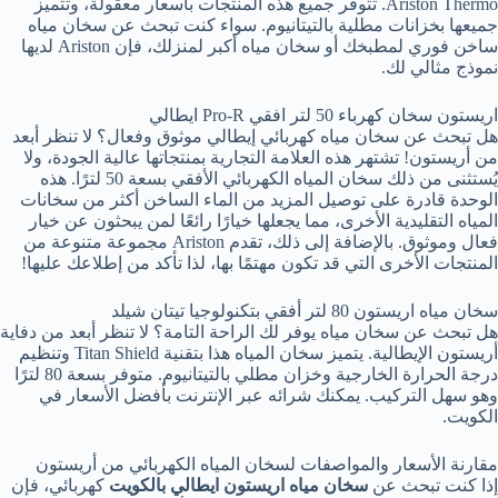
Ariston Thermo. تتوفر جميع هذه المنتجات بأسعار معقولة، وتتميز
جميعها بخزانات مطلية بالتيتانيوم. سواء كنت تبحث عن سخان مياه
ساخن فوري لمطبخك أو سخان مياه أكبر لمنزلك، فإن Ariston لديها
نموذج مثالي لك.
اريستون سخان كهرباء 50 لتر افقي Pro-R ايطالي
هل تبحث عن سخان مياه كهربائي إيطالي موثوق وفعال؟ لا تنظر أبعد
من أريستون! تشتهر هذه العلامة التجارية بمنتجاتها عالية الجودة، ولا
يُستثنى من ذلك سخان المياه الكهربائي الأفقي بسعة 50 لترًا. هذه
الوحدة قادرة على توصيل المزيد من الماء الساخن أكثر من سخانات
المياه التقليدية الأخرى، مما يجعلها خيارًا رائعًا لمن يبحثون عن خيار
فعال وموثوق. بالإضافة إلى ذلك، تقدم Ariston مجموعة متنوعة من
المنتجات الأخرى التي قد تكون مهتمًا بها، لذا تأكد من إطلاعك عليها!
سخان مياه اريستون 80 لتر أفقي بتكنولوجيا تيتان شيلد
هل تبحث عن سخان مياه يوفر لك الراحة التامة؟ لا تنظر أبعد من دفاية
أريستون الإيطالية. يتميز سخان المياه هذا بتقنية Titan Shield وتنظيم
درجة الحرارة الخارجية وخزان مطلي بالتيتانيوم. متوفر بسعة 80 لترًا
وهو سهل التركيب. يمكنك شرائه عبر الإنترنت بأفضل الأسعار في
الكويت.
مقارنة الأسعار والمواصفات لسخان المياه الكهربائي من أريستون
إذا كنت تبحث عن
سخان مياه اريستون ايطالي بالكويت
كهربائي، فإن