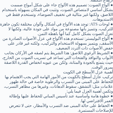
ارتفاع التكلفة.
● ألواح الصوت: تصميم هذه الألواح جاء على شكل أمواج صممت
بشكل أساسي لامتصاص الصوت، وتثبت في المكان بسهولة باستخدام
اللاصق، ولكنها غير مثالية في تخفيف الضوضاء، وتستخدم فقط في
الاستديوهات.
● لوحات ATS: توجد هذه الألواح في أشكال وألوان مختلفة تكون جاهزة
للتركيب، وتتميز بأنها مصنوعة من مواد على جودة عالية، ولكنها لا
تعزل الصوت بشكل كامل كما أنها باهظة الثمن.
● ألواح البوليستر: تستخدم هذه الألواح في عزل الأصوات الصادرة من
الأسقف، ويتميز بسهولة الاستخدام والتركيب، ولكنه غير قادر على
خفض الأصوات ذات التردد الضعيف.
● الشريط الرغوي اللاصق: هذا الشريط يتم لصقه في الأركان بجانب
الأبواب والنوافذ والفتحات التي تساعد في تسريب الصوت من الخارج،
حيث يتمتع بالجودة والمتانة، ولكن من عيوبه انخفاض القدرة اللاصقة
بمرور الوقت.
أهمية عزل الأسطح في الكويت
تركيب عازل أسطح بالكويت من الأمور الهامة التي يجب الاهتمام بها
للحفاظ على المبنى من التسرب والرطوبة خاصة في حالة ظهور
علامات مثل: التشقق، سقوط الدهانات، وغيرها من مظاهر التسرب،
وتكمن أهمية العزل فيما يلي:
● خطوة هامة وأساسية عند تأسيس المباني للحفاظ عليها وإطالة
العمر الافتراضي لها.
● الحفاظ على حالة المبنى ضد التسرب والأمطار، حتى لا تتعرض
للإصلاحات المستمرة.