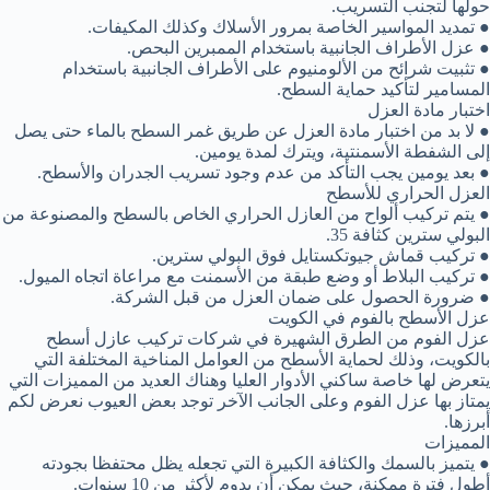
حولها لتجنب التسريب.
● تمديد المواسير الخاصة بمرور الأسلاك وكذلك المكيفات.
● عزل الأطراف الجانبية باستخدام الممبرين البحص.
● تثبيت شرائح من الألومنيوم على الأطراف الجانبية باستخدام
المسامير لتأكيد حماية السطح.
اختبار مادة العزل
● لا بد من اختبار مادة العزل عن طريق غمر السطح بالماء حتى يصل
إلى الشفطة الأسمنتية، ويترك لمدة يومين.
● بعد يومين يجب التأكد من عدم وجود تسريب الجدران والأسطح.
العزل الحراري للأسطح
● يتم تركيب ألواح من العازل الحراري الخاص بالسطح والمصنوعة من
البولي سترين كثافة 35.
● تركيب قماش جيوتكستايل فوق البولي سترين.
● تركيب البلاط أو وضع طبقة من الأسمنت مع مراعاة اتجاه الميول.
● ضرورة الحصول على ضمان العزل من قبل الشركة.
عزل الأسطح بالفوم في الكويت
عزل الفوم من الطرق الشهيرة في شركات تركيب عازل أسطح
بالكويت، وذلك لحماية الأسطح من العوامل المناخية المختلفة التي
يتعرض لها خاصة ساكني الأدوار العليا وهناك العديد من المميزات التي
يمتاز بها عزل الفوم وعلى الجانب الآخر توجد بعض العيوب نعرض لكم
أبرزها.
المميزات
● يتميز بالسمك والكثافة الكبيرة التي تجعله يظل محتفظا بجودته
أطول فترة ممكنة، حيث يمكن أن يدوم لأكثر من 10 سنوات.