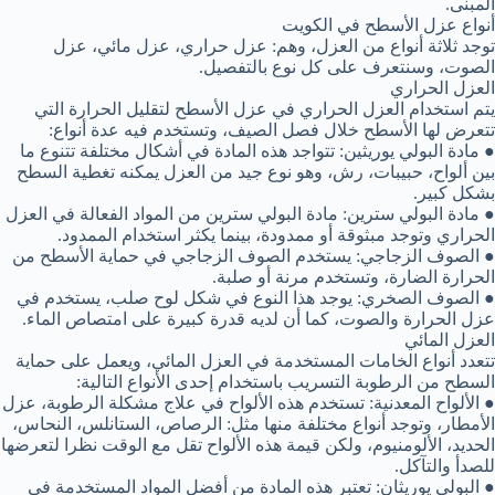
المبنى.
أنواع عزل الأسطح في الكويت
توجد ثلاثة أنواع من العزل، وهم: عزل حراري، عزل مائي، عزل
الصوت، وسنتعرف على كل نوع بالتفصيل.
العزل الحراري
يتم استخدام العزل الحراري في عزل الأسطح لتقليل الحرارة التي
تتعرض لها الأسطح خلال فصل الصيف، وتستخدم فيه عدة أنواع:
● مادة البولي يوريثين: تتواجد هذه المادة في أشكال مختلفة تتنوع ما
بين ألواح، حبيبات، رش، وهو نوع جيد من العزل يمكنه تغطية السطح
بشكل كبير.
● مادة البولي سترين: مادة البولي سترين من المواد الفعالة في العزل
الحراري وتوجد مبثوقة أو ممدودة، بينما يكثر استخدام الممدود.
● الصوف الزجاجي: يستخدم الصوف الزجاجي في حماية الأسطح من
الحرارة الضارة، وتستخدم مرنة أو صلبة.
● الصوف الصخري: يوجد هذا النوع في شكل لوح صلب، يستخدم في
عزل الحرارة والصوت، كما أن لديه قدرة كبيرة على امتصاص الماء.
العزل المائي
تتعدد أنواع الخامات المستخدمة في العزل المائي، ويعمل على حماية
السطح من الرطوبة التسريب باستخدام إحدى الأنواع التالية:
● الألواح المعدنية: تستخدم هذه الألواح في علاج مشكلة الرطوبة، عزل
الأمطار، وتوجد أنواع مختلفة منها مثل: الرصاص، الستانلس، النحاس،
الحديد، الألومنيوم، ولكن قيمة هذه الألواح تقل مع الوقت نظرا لتعرضها
للصدأ والتآكل.
● البولي يوريثان: تعتبر هذه المادة من أفضل المواد المستخدمة في