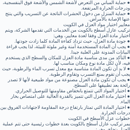
● حماية المباني من التعرض لأشعة الشمس والأشعة فوق البنفسجية،
ودرجات الحرارة المرتفعة.
● حماية المنزل من دخول الحشرات الناتجة عن التسريب والتي ينتج
عنها الإصابة بالأمراض.
معايير اختيار مواد العزل في الكويت
تركيب عازل أسطح بالكويت من الخدمات التي تقدمها الشركة، ويتم
اختيار مادة العزل وفقا لعدة معايير، وهي:
● جودة مادة العزل، حيث تزداد كفاءة المادة كلما زادت جودتها.
● يجب أن المادة المستخدمة آمنة وغير ملوثة للبيئة، لذا يجب قراءة
البيانات المدونة على العلبة جيدا.
● التأكد من مدى مناسبة مادة العزل للمكان والسطح الذي يستخدم
فيه، لأن لكل مادة نوع ومكان مناسب لها.
● لا بد أن تكون المادة متناسبة مع معدل تسرب الماء والرطوبة، حيث
يجب أن تقوم بمنع التسرب وتقاوم الرطوبة.
● يجب أن تكون مادة العزل مصنوعة من مواد طبيعية لأنها لا تصدر
رائحة بعد تطبيقها على السطح.
● اختيار المواد التي تتمتع بانخفاض مقاومتها للتوصيل الحراري.
● اختيار مادة العزل التي تتميز بالقدرة العالية على امتصاص بخار
الماء.
● اختيار المادة التي تمتاز بارتفاع درجة المقاومة لاجتهادات الفروق بين
درجات الحرارة.
خطوات عزل الأسطح في الكويت
يمر تركيب عازل أسطح بالكويت بعدة خطوات رئيسية حتى تتم عملية
العزل بنجاح، وهي: