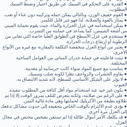
● القدرة على التحكم في السمك عن طريق اختيار وضبط السمك
المطلوب.
● الفوم خفيف الوزن، وبالتالي يمكن حمله وتركيبه دون عناء أو تعب.
● يمتاز بالقوة والصلابة، لذا فهو غير قابل للكسر.
● يمكن استخدامه في عزل الحرارة والماء، حيث يقوم بحماية المبنى
من أشعة الشمس، كما يساعد في حمايته من التسرب.
● يستخدم في عزل الأسطح في الطوابق العليا خاصة التي تعاني من
الرطوبة أو ارتفاع درجات الحرارة.
● يعتبر من أنواع العزل منخفضة التكلفة بالمقارنة مع غيره من الأنواع
الأخرى.
● ثبتت فاعليته في حماية جدران المباني من العوامل المناخية
المختلفة.
● يتناسب مع جميع المواد سواء كانت خرسانية أو معدنية.
● يقاوم الحشرات والزواحف نظرا لكونه صلب وسميك.
● لا يؤثر على الشكل الأساسي للسطح، لأنه شديد الالتصاق به.
العيوب
● يكون غير جيد عند استخدام مواد أقل كثافة من المطلوب تنفيذه.
● على الرغم من صلابته، ولكنه يتعرض للتلف بمرور الوقت إلا إذا تم
طلاؤه بطبقة من الأكريليك لحمايتها وهي مادة غالية الثمن.
● يؤدي عدم الالتزام بالوقت الخاص بتجفيفه إلى حدوث مشاكل تدفعك
إلى العزل مرة أخرى.
● قد يكلفك الأمر أموال طائلة إذا لم تستعن بشخص مختص في مجال
العزل.