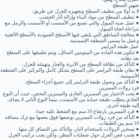
تجهيز السطح
لا بد أولا من تنظيف السطح وتجهيزه للعزل عن طريق:
● تنظيف السطح من مواد البناء وإزالة آثار الخشب.
● عمل صبة الميول والتي تصنع من الأسمنت أو الأسمنت والرمل مع
مراعاة اتجاه الميول.
● معالجة المناطق التي يلتقي فيها الأسطح العمودية بالأسطح الأفقية
وعمل ما يسمى الشطفة الإسمنتية.
عمل طبقة البرايمر
● تتكون هذه المادة من البيتومين السائل، ويتم تطبيقها على السطح
بعد دهانه.
● التأكد من نظافة السطح من الأتربة والغبار وتهيئته للعزل.
● دهان طبقة البرايمر على السطح بشكل كامل والتركيز على الشطفة
الأسمنتية.
● التأكد من وصول طبقة البرايمر إلى جميع أجزاء السطح.
فرد رولات الممبرين
● يجب الاختيار بين الممبرين العادي والممبرين البحص، حيث أن النوع
العادي يتطلب طبقة حماية من الأسمنت، بينما النوع الثاني لا يضاف
إليه طبقة أخرى.
● فرد الممبرين بارتفاع 20 سم مع الضغط عليه جيدا.
● التأكد من فرد رولات الممبرين بوضعها فوق بعضها مع ترك مسافة
10 سم بين الطبقات.
● تسخين الرولات باستخدام النار، والتأكد من التصاق كل منها.
● تجنب قص العزل حول صفايات المطر، ولكن يجب تركيب العزل