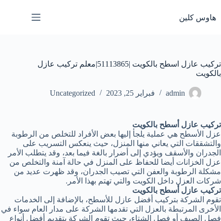
لتجاوز
لى
هاوس كلين
لمحتوى
تركيب عازل اسطح بالكويت |51113865|معلم تركيب عازل
بالكويت
admin
فبراير 25, 2023
Uncategorized
تركيب عازل أسطح بالكويت
عزل الأسطح هي عملية يلجأ إليها بعض الأفراد للتخلص من الرطوبة
والتشققات التي يعاني منها المنزل، حيث ينعكس التسريب على
الجدران والأسقف ويؤدي إلى أضرار بالغة فيما بعد، وقد يتطلب الأمر
عزل الخزانات أيضا للحفاظ على المنزل في حالة آمنة والتخلص من
مشكلة الرطوبة والعفن التي تصيب الجدران، وقد ظهرت عديد من
شركات العزل داخل الكويت والتي تهتم بهذا الأمر.
تركيب عازل أسطح بالكويت
تقوم الشركة بتركيب أفضل عازل للأسطح، بالإضافة إلى الخدمات
الأخرى المرتبطة بالعزل التي تقدمها الشركة على مدار العام سواء في
فصل الصيف أو فصل الشتاء، حيث تقوم الشركة بتقديم أفضل أنواع