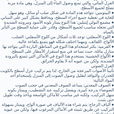
العزل المائي، والتي تمنع وصول الماء إلى المنزل، وهي مادة مرنة
تصلح لجميع الأسطح.
● البيتومين: تتواجد هذه المادة في شكل صلب أو سائل، وهو سهل
للغاية في تغطية جميع أجزاء السطح، ويحافظ بشكل كبير على المباني.
● مشمع البولي إيثيلين: هذا النوع يمتاز بلونه الأسود ومرونته الشديدة
التي تجعله مناسب لجميع الأسطح، وقادر على حماية السطح من التأثر
بالمياه.
● اللوح الأسفلتي: توجد ثلاث أشكال من اللوح الأسفلتي: الصلب،
الألواح، اللفائف، ومهما اختلف شكله فهو يتمتع بكفاءة عالية.
● القرميد: يكثر استخدام هذا النوع في المناطق الباردة التي يتواجد بها
منازل مائلة، حيث تساعد في منع استقرار الأمطار على السطح.
● الألواح الخشبية: يستخدم هذا النوع في الأماكن التي تتمتع بالبرودة
الشديدة، ولكن من عيوبه أنه لا يقاوم الحرائق.
العزل الصوتي
تأتينا الأصوات المزعجة من الخارج، لذا يتم تركيب عزل أسطح بالكويت
للجدران والنوافذ لتقليل وصول الصوت إلى المنزل بإستخدام أحد
المواد التالية:
● الصوف المعدني: يساعد الصوف المعدني في حجب الصوت
الضوضاء بدرجة كبيرة، ويفضل تركيبه عند التشطيب، ويمتاز بكونه
سهل التركيب، ولكنه غير مناسب للأماكن الواسعة ويأخذ وقت طويل
حتى يثبت.
● ألياف الزجاج: يتم شراء هذه الألياف في صورة ألواح، ويمتاز بسهولة
التركيب عن طريق تثبيته في الأماكن المرغوب فيها، ولكن من عيوبه