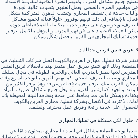
تصليح جميع مشاكل الصرف ولديهم الخبرة الكافية لمقاومة الانسداد
في مواسير الصرف الصحي. يعمل الفنيون بتقنيات عالية الجودة
وآليات حديثة في تنظيف المجاري وتفتيت الدهون المتراكمة بشكل
فعال. بالإضافة إلى ذلك فإنهم يوفرون حلولاً فعالة لجميع مشاكل
الصرف، ويحرصون على توفير خدمة متكاملة للعملاء بأعلى جودة.
يمكن للعملاء الاعتماد على فريقهم المدرب والمؤهل بالكامل لتوفير
خدمة تسليك المجاري في القرين بأفضل شكل ممكن.
6. فريق فنيين قريبين جدا اليك
تعتبر شركة تسليك مجاري القرين بالكويت أفضل شركات التسليك في
المنطقة وذلك لأنها تتمتع بفريق عمل متميز يهتم بالعملاء. فريق الفنيين
المدربين لديها يتميز بالتدريب العالي والخبرة الطويلة في مجال تسليك
المجاري وصيانة الصرف الصحي. كما يهتم الفريق بالتواجد بأسرع وقت
ممكن بالقرب منك لتوفير خدمة فعالة وسريعة وهذا يوفر الكثير من
الوقت والجهد. كما يتميز الفريق بأنه يحل جميع مشاكل تصريف المياه
بكفاءة وبشكل دائم، مما يحافظ على صحة ونظافة البيئة المحيطة بك.
لذلك، لا تتردد في الاتصال بشركة تسليك مجاري القرين بالكويت
للحصول على خدمة رائعة وفريق عمل محترف ولطيف.
7. حلول لكل مشكلة في تسليك المجاري
عندما يواجه العملاء مشاكل في انسداد المجاري، يبحثون دائمًا عن
حلول فعالة لهذه المشكلة المزعجة. ولحسن الحظ، تقدم شركة تسليك