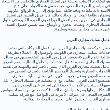
هو استخدام الأدوات الحديثة في تسليك المجاري والتخلص من الانسداد
في مواسير الصرف الصحي، حيث تعمل هذه الأدوات على فتح
الانسدادات بكفاءة ودقة فائقة، مما يؤدي إلى إزالة الروائح الكريهة
وضمان نظافة المجاري. وبجانب ذلك، فإن فريق الفنيين في تسليك
المجاري في القرين يضم أفضل الخبراء ذوي الخبرة الكبيرة في حلول
تسليك المجاري وتفتيت الدهون والأوساخ، مما يضمن حصول العملاء
على خدمات مجاري نظيفة وسليمة.
عامل تسليك مجاري القرين
تعتبر شركة تسليك مجاري القرين من أفضل الشركات التي تقدم
خدمات تسليك المجاري في الكويت. وللوصول إلى العملاء بطريقة
مثالية، تقوم الشركة بتوفير فريق من الفنيين المتخصصين في مجال
تسليك المجاري لتقديم أفضل الخدمات والحلول المثالية. يضم الفريق
عامل تسليك مجاري القرين الذي يتميز بالاحترافية والمهنية في تقديم
الخدمات المجارية وتسليك المواسير الخاصة بالصرف الصحي في
منطقة القرين. بفضل تجربته الكبيرة في مجال تسليك المجاري،
يستطيع الفني العربي التعامل مع أي مشكلة في تسليك المجاري بكل
سهولة بأستخدام الأدوات الحديثة التي تساعد على الوصول إلى
المشكلة وحلها بسرعة وأمان. لذلك، إذا كنت تعاني من انسداد بمواسير
الصرف الصحي في منزلك، لا تتردد في التواصل مع شركة تسليك
مجاري القرين للحصول على الخدمات المجارية المثالية.
رقم فني تسليك مجاري القرين