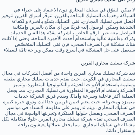
لا يمكن التفوّق في تسليك المجاري دون الاعتماد على خبراء في
السباكة وخدمات التسليك المتاحة بالقرين. تتوفّر أسواق القرين لتوفير
أفضل فنيي تسليك المجاري. فني التسليك يتمتّع بالخبرة والكفاءة
الشديدة ويمكن الوصول إليه قريبًا من أي مكان بالقرين وإمكانية
التواصل معه عبر الرقم الخاص بالشركة. يقدّم هذا الفني الخدمات
بمُردّد وفاعلية عالية وباستخدام أحدث الأجهزة المتاحة. وحتى إذا كانت
هناك مشكلة في الصرف الصحي، فإن فني التسليك المتخصّص
سيعمل على حل المشكلة في أسرع وقت ممكن وبراحة تامّة للعملاء.
شركة تسليك مجاري القرين
تعد شركة تسليك مجاري القرين واحدة من أفضل الشركات في مجال
تسليك المجاري في الكويت، حيث تقدم خدمات تسليك مجاري نظيفة
وسليمة باستخدام الأدوات الحديثة والتكنولوجيا المتطورة. وتتميز
الشركة باستخدام الأجهزة المتطورة في تسليك المجاري، مما يجعل
العملية أكثر فاعلية وسرعة وأمانًا. ويقدم فريق الشركة خدمات
متميزة ومحترفة، حيث يضم فنيين قريبين جدا اليك وذوي خبرة كبيرة
في تسليك المجاري، ويتم تدريبهم على مقاومة الانسداد في مواسير
الصرف الصحي. وبفضل حلولها المبتكرة وتجربتها الواسعة في مجال
الصرف الصحي، تقدم شركة تسليك مجاري القرين حلولًا متكاملة لكل
مشكلة في تسليك المجاري، مما يجعل عملائها يعيشون براحة
واستقرار دائمًا.