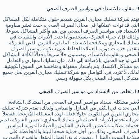
9. مقاومة الانسداد في مواسير الصرف الصحي
تهتم شركة تسليك مجاري القرين بتقديم حلول متكاملة لكل المشاكل
التي قد تواجه عملائها في مجال الصرف الصحي، حيث تعتبر مقاومة
الانسداد في مواسير الصرف الصحي من أهم وأكثر المشاكل شيوعاً،
ولذلك فإن خبراء الشركة يستخدمون أحدث الأدوات والتقنيات في
تسليك المجاري ومكافحة الانسداد. كما يقوم الفريق الفني للشركة
بتقديم خدمات دورية للعملاء للحفاظ على سلامة مواسير الصرف
الصحي ومقاومة الانسداد، ويضمنون حلاً سريعاً وفعالاً لكافة المشاكل
التي تواجه العميل. بالإضافة إلى ذلك، فإن تسليك المجاري والتعامل
مع مشاكل الانسداد يتم بأسعار معقولة ومنافسة في السوق الكويتية.
لذلك، لا تتردد في التواصل مع شركة تسليك مجاري القرين لحل جميع
مشاكل الصرف الصحي بكل سهولة ويسر.
10. تخلص من الانسداد في مواسير الصرف الصحي
تُعتبر مشكلة انسداد مواسير الصرف الصحي من المشاكل الشائعة
التي تحدث في الكثير من المنازل والمباني. ولذلك، تقدم شركة تسليك
مجاري القرين في الكويت حلولًا فعالة لهذه المشكلة المُزعجة. ففضلاً
عن استخدام الأدوات الحديثة في تسليك المجاري، تضمن الشركة تقديم
خدمات متكاملة تتضمن التنظيف الشامل والصيانة الدورية لمواسير
الصرف الصحي، وذلك من أجل حماية صحة البيئة والمُحافظة على
سلامة البيوت والمنازل. يضمن فريق العمل المؤهل والخبرة والمدرب