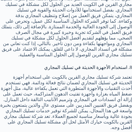
مجاري القرين في الكويت العديد من الحلول لكل مشكلة في تسليك
المجاري. بفضل استخدامها للأدوات الحديثة والقوية في تسليك
المجاري، يتمكن فريق العمل من إصلاح وتنظيف المجاري بدقة
وكفاءة. كما توفر الشركة الحلول المناسبة لكل عميل، وتحرص على
الوصول إلى الجودة العالية والخدمة الممتازة. بالإضافة إلى ذلك، يتملك
فريق العمل في الشركة تجربة وخبرة كبيرة في مجال الصرف
الصحي، مما يؤهلهم لتقديم أفضل الحلول لكل مشكلة في تسليك
المجاري ومواجهتها بكفاءة ومن دون تأخير. بالتالي، إذا كنت تعاني من
مشكلة في انسداد المجاري، لا داعي للقلق، يمكنك الاعتماد على فريق
تسليك مجاري القرين للوصول إلى الحلول المناسبة والعملية.
8. استخدام الأجهزة الحديثة في تسليك المجاري
تعتمد شركة تسليك مجاري القرين بالكويت على استخدام أجهزة
الحديثة في تسليك المجاري لضمان نتائج فعالة ودائمة. فهي تستخدم
أحدث التقنيات والأجهزة المتطورة التي تعمل بكفاءة عالية، مثل أجهزة
ضغط المياه بغزارة وأجهزة تفتيت الدهون المتراكمة، حيث تعمل على
إزالة أي انسدادات في المجاري وترميم الأنابيب التالفة داخل المنازل.
وبفضل فريق الفنيين المدربين على مستوى عالٍ والذين يتمتعون بخبرة
واسعة في هذا المجال، يمكن للشركة توفير خدمات تسليك المجاري
بجودة عالية وبأسعار مناسبة لجميع العملاء. تعد شركة تسليك مجاري
القرين بالكويت خيارك الأمثل لحل أي مشكلة تسليك المجاري على
أفضل وجه.