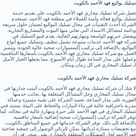
تسليك بواليع فهد الأحمد بالكويت
تعمل شركة تسليك مجاري فهد الأحمد بالكويت على تقديم خدمة
تسليك بواليع فعالة وآمنة للعملاء في منطقة فهد الأحمد. تستخدم
الشركة أحدث التقنيات في مجال تسليك البواليع لضمان حلول سريعة
ودائمة لمشاكل الانسداد التي تعاني منها البيوت والمشاريع التجارية.
وبفضل خبرتهم الواسعة ومهارتهم العالية، يقدم فنيو التسليك في
شركة فهد الأحمد خدمات متنوعة تشمل تنظيف وتسليك جميع أنواع
البواليع، بالإضافة إلى تركيب إكسسوارات صحية عالية الجودة. ويتميز
العمل مع شركة تسليك مجاري فهد الأحمد بالكويت بأسعارها التنافسية
وعملها على مدار الساعة طوال أيام الأسبوع، مما يجعلها الخيار الأمثل
لـ تسليك المجاري في كل زمان ومكان.
شركة تسليك مجاري فهد الأحمد بالكويت
لا شك أن شركة تسليك مجاري فهد الأحمد بالكويت أثبتت جدارتها في
مجال تسليك المجاري وحل المشاكل المتعلقة بها. بجانب خدمتها
الفورية على مدار الساعة، تعتمد الشركة على تقنية متميزة وعمالة
مدربة باحترافية عالية في بناء البيارات والحفاظ على البيئة. يستند فني
تسليك المجاري في فهد الأحمد على خبرة ومهارة عالية في مجاله، كما
توفر الشركة تركيب إكسسوارات صحية إضافية بأسعار تنافسية.
بالإضافة إلى ذلك، توفر الشركة خدماتها في جميع المناطق بالكويت،
مع تخفيضات ممتازة لزبائنها. يمكن للزبائن الوصول إلى جمعية ضاحية
فهد الأحمد لحل المشكلات المتعلقة بالمجاري بفني صحي في أي