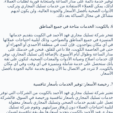
توفير خدمة دائمة على مدار الساعة واستجابة فورية لطلبات العملاء.
لذلك، يمكن للعملاء الاستفادة من خدمات تسليك المجاري وتركيب
الأدوات الصحية بأفضل الأسعار والجودة العالية، ولن يكون لديهم
مشاكل في مجال السباكة بعد ذلك.
6. بالكويت: الخدمات متاحة في جميع المناطق
تفخر شركة تسليك مجاري فهد الأحمد في الكويت بتقديم خدماتها
المتميزة في جميع المناطق والضواحي، وذلك لتلبية احتياجات عملائها
في أي مكان يتواجدون. فإن كنت في منطقة الأحمدي أو الجهراء أو
حتى في العاصمة الكويت، فلا داعي للقلق، فنحن في خدمتك على
مدار الساعة وطوال أيام الأسبوع. بالإضافة إلى تسليك المجاري، نوفر
لك خدمات اصلاح وصيانة الأدوات والمعدات الصحية، لتكون على ثقة
بأنك ستحصل على خدمة شاملة ومتميزة في أي وقت وفي أي مكان
بالكويت. لا تتردد في الاتصال بنا الآن وتمتع بخدمة عالية الجودة بأفضل
الأسعار.
7. رخيصة الأسعار: توفير الخدمات بأسعار تنافسية
تعتبر شركة تسليك مجاري فهد الأحمد بالكويت من الشركات التي توفر
خدمات تسليك المجاري بأسعار تنافسية ورخيصة في السوق. فالشركة
تعمل على تقديم خدمات الصحي وتسليك المجاري بأسعار معقولة
لتلبية احتياجات العملاء دون إرهاق ميزانيتهم. وتقوم شركة تسليك
مجاري فهد الأحمد بالكويت بتحديد أسعارها بطريقة تنافسية لضمان