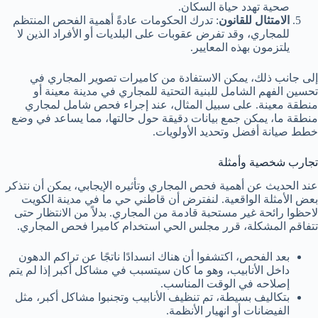
صحية تهدد حياة السكان.
الامتثال للقانون
: تدرك الحكومات عادةً أهمية الفحص المنتظم
للمجاري، وقد تفرض عقوبات على البلديات أو الأفراد الذين لا
يلتزمون بهذه المعايير.
إلى جانب ذلك، يمكن الاستفادة من كاميرات تصوير المجاري في
تحسين الفهم الشامل للبنية التحتية للمجاري في مدينة معينة أو
منطقة معينة. على سبيل المثال، عند إجراء فحص شامل لمجاري
منطقة ما، يمكن جمع بيانات دقيقة حول حالتها، مما يساعد في وضع
خطط صيانة أفضل وتحديد الأولويات.
تجارب شخصية وأمثلة
عند الحديث عن أهمية فحص المجاري وتأثيره الإيجابي، يمكن أن نتذكر
بعض الأمثلة الواقعية. لنفترض أن قاطني حي ما في مدينة الكويت
لاحظوا رائحة غير مستحبة قادمة من المجاري. بدلاً من الانتظار حتى
تتفاقم المشكلة، قرر مجلس الحي استخدام كاميرا فحص المجاري.
بعد الفحص، اكتشفوا أن هناك انسدادًا ناتجًا عن تراكم الدهون
داخل الأنابيب، وهو ما كان سيتسبب في مشاكل أكبر إذا لم يتم
إصلاحه في الوقت المناسب.
بتكاليف بسيطة، تم تنظيف الأنابيب وتجنبوا مشاكل أكبر، مثل
الفيضانات أو انهيار الأنظمة.