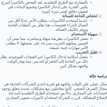
بالمقارنة مع الطرق التقليدية، يُعد الفحص بالكاميرا أسرع
بكثير. القدرة على إدخال الكاميرا وتجميع البيانات في
غضون دقائق تُعتبر ميزة كبيرة.
انخفاض الحاجة للعمالة
:
عندما تُستخدم الكاميرات، يتطلب الأمر عددًا أقل من
العمال لإجراء فحوصات. هذا يقلل من النفقات العامة
ويوفر تكاليف العمالة.
سهولة الاستخدام
:
تعمل الكاميرات بطريقة سهلة ومباشرة، مما يعني أن
الفنيين يمكنهم التدريب بسرعة على تشغيلها. لا يتطلب
الأمر مهارات فنية عميقة.
تقليل التخريب
:
بفضل إمكانية إدخال الكاميرا عبر الفتحات الموجودة، يقلل
ذلك من الحاجة إلى الحفر أو التدمير، مما يوفر الوقت
والجهد بشكل كبير.
دراسة حالة
مثال عملي على الوقت والجهد هو تجربة إحدى الشركات العاملة في
مجال الصرف الصحي. كانوا يتعاملون مع مشكلات عديدة تتعلق بوجود
انسدادات في المجاري. بدلاً من استخدام الطرق التقليدية المدعاة
لإصلاح المشكلة، قررت الشركة استخدام كاميرات تصوير المجاري.