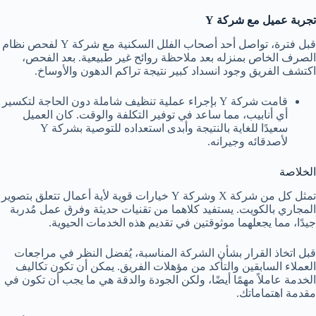
تجربة عميل مع شركة Y
قبل فترة، تواصل أحد أصحاب الفلل السكنية مع شركة Y لفحص نظام
الصرف الخاص بمنزله بعد ملاحظة روائح غير طبيعية. بعد الفحص،
اكتشف الفريق وجود انسداد كبير نتيجة تراكم الدهون والأوساخ.
قامت شركة Y بإجراء عملية تنظيف شاملة دون الحاجة لتكسير
أي أنابيب، مما ساعد في توفير التكلفة والوقت. كان العميل
سعيدًا للغاية بالنتيجة وأبدى استعداده للتوصية بشركة Y
لأصدقائه وجيرانه.
الخلاصة
تمثل كل من شركة X وشركة Y خيارات قوية لأية أعمال تتعلق بتصوير
المجاري بالكويت. يستفيد كلاهما من تقنيات حديثة وفرق عمل مُدربة
جيدًا، مما يجعلهما موثوقتين في تقديم هذه الخدمات الحيوية.
قبل اتخاذ القرار بشأن الشركة المناسبة، يُفضل النظر في مراجعات
العملاء السابقين والتأكد من مؤهلات الفريق. يمكن أن تكون تكاليف
الخدمة عاملاً مهمًا أيضًا، ولكن الجودة والدقة هي ما يجب أن تكون في
مقدمة اهتماماتك.