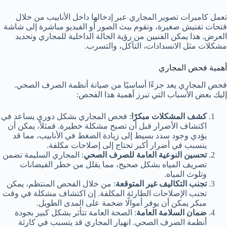
تعمل كاميرات تصوير المجاري عبر إدخالها داخل الأنابيب من خلال
فتحات تفتيش صغيرة، وتقوم ببث الصور أو الفيديو مباشرة إلى شاشة
العرض. هذا يمكن الفنيين من رؤية الحالة الداخلية للمجاري وتحديد
مشكلات مثل الانسدادات، التآكل، والتسرب.
أهمية فحص المجاري
فحص المجاري يعد جزءًا أساسيًا من صيانة أنظمة الصرف الصحي.
إليك بعض الأسباب التي تبرز أهمية هذا الفحص:
كشف المشكلات مبكرًا
: فحص المجاري بشكل دوري يساعد في
اكتشاف الأضرار قبل أن تصبح مشكلة خطيرة. فمثلاً، يمكن أن
يؤدي وجود سدد بسيط إلى زيادة الضغط في الأنابيب، مما قد
يتسبب في أضرار أكبر تحتاج إلى إصلاحات مكلفة.
تحسين النوعية العامة للصرف الصحي
: المجاري السليمة تضمن
تصريف المياه بشكل صحيح، مما يقلل من خطر الفيضانات
وتلوث المياه.
تجنب التكاليف غير المتوقعة
: من خلال الفحص المنتظم، يمكن
تجنب الإصلاحات الطارئة المكلفة. إن اكتشاف مشكلة في وقت
مبكر يمكن أن يوفر أموالًا ضخمة على المدى الطويل.
ضمان السلامة العامة
: الصحة العامة تتأثر بشكل كبير بجودة
أنظمة الصرف الصحي. انهيار المجاري قد يتسبب في كارثة