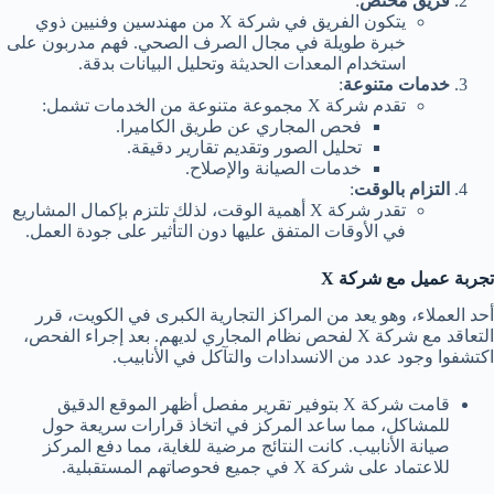
فريق مختص
:
يتكون الفريق في شركة X من مهندسين وفنيين ذوي
خبرة طويلة في مجال الصرف الصحي. فهم مدربون على
استخدام المعدات الحديثة وتحليل البيانات بدقة.
خدمات متنوعة
:
تقدم شركة X مجموعة متنوعة من الخدمات تشمل:
فحص المجاري عن طريق الكاميرا.
تحليل الصور وتقديم تقارير دقيقة.
خدمات الصيانة والإصلاح.
التزام بالوقت
:
تقدر شركة X أهمية الوقت، لذلك تلتزم بإكمال المشاريع
في الأوقات المتفق عليها دون التأثير على جودة العمل.
تجربة عميل مع شركة X
أحد العملاء، وهو يعد من المراكز التجارية الكبرى في الكويت، قرر
التعاقد مع شركة X لفحص نظام المجاري لديهم. بعد إجراء الفحص،
اكتشفوا وجود عدد من الانسدادات والتآكل في الأنابيب.
قامت شركة X بتوفير تقرير مفصل أظهر الموقع الدقيق
للمشاكل، مما ساعد المركز في اتخاذ قرارات سريعة حول
صيانة الأنابيب. كانت النتائج مرضية للغاية، مما دفع المركز
للاعتماد على شركة X في جميع فحوصاتهم المستقبلية.