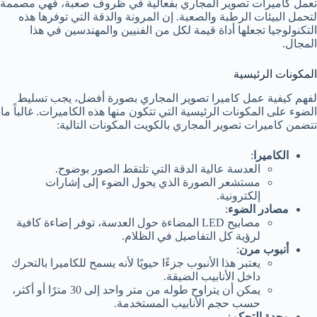
تعمل كاميرات تصوير المجاري بفعالية في ظروف صعبة، فهي مصممة
لتحمل البيئات الرطبة والصعبة. إن المرونة والدقة التي توفرها هذه
التكنولوجيا تجعلها أداة قيمة لكل من الفنيين والمهندسين في هذا
المجال.
المكونات الرئيسية
لفهم كيفية عمل كاميرا تصوير المجاري بصورة أفضل، يجب تسليط
الضوء على المكونات الرئيسية التي تتكون منها هذه الكاميرات. غالباً ما
تتضمن كاميرات تصوير المجاري بالكويت المكونات التالية:
الكاميرا
:
العدسة عالية الدقة التي تلتقط الصور بوضوح.
مستشعر الصورة الذي يحول الضوء إلى إشارات
إلكترونية.
مصادر الضوء
:
مصابيح LED المضاءة حول العدسة، توفر إضاءة كافية
لرؤية كل التفاصيل في الظلام.
أنبوب مرن
:
يعتبر هذا الأنبوب جزءًا حيويًا لأنه يسمح للكاميرا بالتحرك
داخل الأنابيب الضيقة.
يمكن أن يتراوح طوله من متر واحد إلى 30 مترًا أو أكثر،
حسب حجم الأنابيب المستخدمة.
وحدة التحكم
: