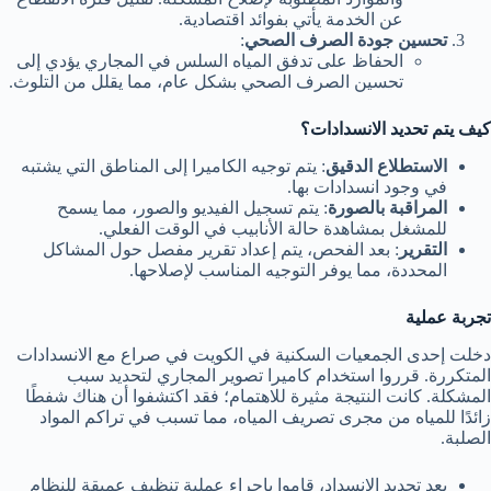
عن الخدمة يأتي بفوائد اقتصادية.
تحسين جودة الصرف الصحي
:
الحفاظ على تدفق المياه السلس في المجاري يؤدي إلى
تحسين الصرف الصحي بشكل عام، مما يقلل من التلوث.
كيف يتم تحديد الانسدادات؟
الاستطلاع الدقيق
: يتم توجيه الكاميرا إلى المناطق التي يشتبه
في وجود انسدادات بها.
المراقبة بالصورة
: يتم تسجيل الفيديو والصور، مما يسمح
للمشغل بمشاهدة حالة الأنابيب في الوقت الفعلي.
التقرير
: بعد الفحص، يتم إعداد تقرير مفصل حول المشاكل
المحددة، مما يوفر التوجيه المناسب لإصلاحها.
تجربة عملية
دخلت إحدى الجمعيات السكنية في الكويت في صراع مع الانسدادات
المتكررة. قرروا استخدام كاميرا تصوير المجاري لتحديد سبب
المشكلة. كانت النتيجة مثيرة للاهتمام؛ فقد اكتشفوا أن هناك شفطًا
زائدًا للمياه من مجرى تصريف المياه، مما تسبب في تراكم المواد
الصلبة.
بعد تحديد الانسداد، قاموا بإجراء عملية تنظيف عميقة للنظام